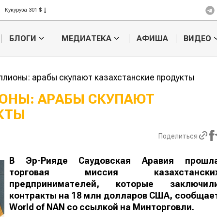
Рис 408 $
Пшеница 423 $
БЛОГИ
МЕДИАТЕКА
АФИША
ВИДЕО
ллионы: арабы скупают казахстанские продукты
ОНЫ: АРАБЫ СКУПАЮТ
КТЫ
Картофельные
Кыргызстан
войны: колорадского
Казахстан по темпам роста с
жука будут выжигать
хозяйства
Поделиться
лазером
В Эр-Рияде Саудовская Аравия прошл
торговая миссия казахстански
предпринимателей, которые заключил
контракты на 18 млн долларов США, сообщае
World
of
NAN
со ссылкой на Минторговли.