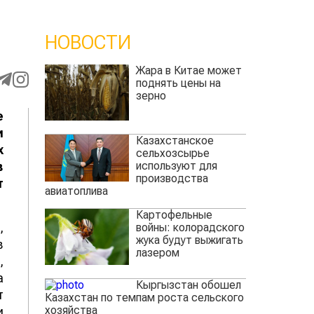
НОВОСТИ
Жара в Китае может
поднять цены на
зерно
е
и
Казахстанское
х
сельхозсырье
используют для
в
производства
т
авиатоплива
Картофельные
,
войны: колорадского
жука будут выжигать
в
лазером
,
а
Кыргызстан обошел
т
Казахстан по темпам роста сельского
хозяйства
и