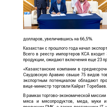
долларов, увеличившись на 66,5%.
Казахстан с прошлого года начал экспор
Всего в реестр импортеров КСА входит
продукции, ожидают включения еще 23 п
«Казахстанские компании в среднесрочн
Саудовскую Аравию свыше 75 видов тов
экспортным потенциалом обладают пр
вице-министр торговли Кайрат Торебаев.
В рамках торгово-экономической миссии 
мяса и мясопродуктов, меда, муки и
продукции ГМК, а также поставщики IT и