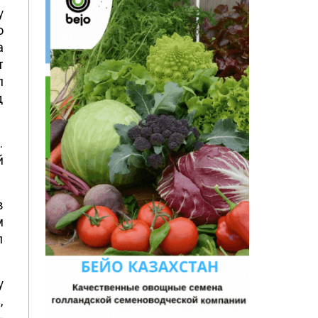
у
о
а
т
л
д
.
й
в
м
л
у
,
-