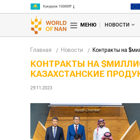
Рис 300000₸
Пшеница 3 класс 125000₸
МЕНЮ
НОВОСТИ
Главная
Новости
Контракты на $ми
КОНТРАКТЫ НА $МИЛЛИ
КАЗАХСТАНСКИЕ ПРОДУ
Китае может
Казахстанское
 цены на
сельхозсырье
используют для
29.11.2023
производства
авиатоплива