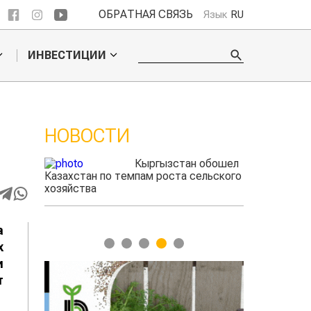
ОБРАТНАЯ СВЯЗЬ
Язык
RU
ИНВЕСТИЦИИ
НОВОСТИ
 обошел
Ученые нашли
ельского
способ повысить
продуктивность
мясного скота
а
1
2
3
4
5
х
и
т