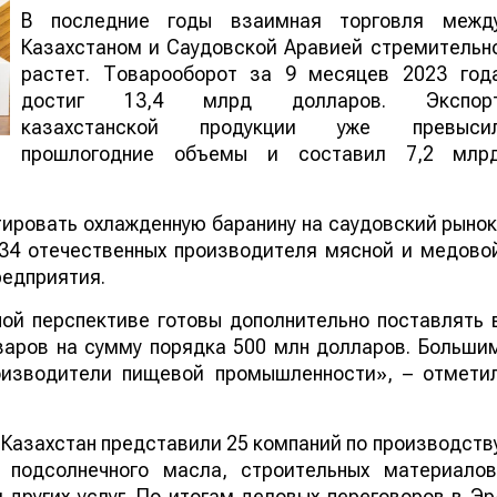
В последние годы взаимная торговля межд
Казахстаном и Саудовской Аравией стремительн
растет. Товарооборот за 9 месяцев 2023 год
достиг 13,4 млрд долларов. Экспор
казахстанской продукции уже превыси
прошлогодние объемы и составил 7,2 млр
тировать охлажденную баранину на саудовский рынок
 34 отечественных производителя мясной и медово
редприятия.
ой перспективе готовы дополнительно поставлять 
аров на сумму порядка 500 млн долларов. Больши
оизводители пищевой промышленности», – отмети
Казахстан представили 25 компаний по производств
 подсолнечного масла, строительных материалов
 других услуг. По итогам деловых переговоров в Эр