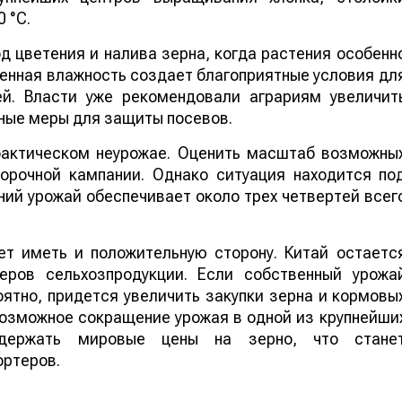
 °C.
 цветения и налива зерна, когда растения особенн
шенная влажность создает благоприятные условия дл
ей. Власти уже рекомендовали аграриям увеличит
ные меры для защиты посевов.
 фактическом неурожае. Оценить масштаб возможны
борочной кампании. Однако ситуация находится по
ий урожай обеспечивает около трех четвертей всег
т иметь и положительную сторону. Китай остаетс
еров сельхозпродукции. Если собственный урожа
ятно, придется увеличить закупки зерна и кормовы
 возможное сокращение урожая в одной из крупнейши
ддержать мировые цены на зерно, что стане
ортеров.