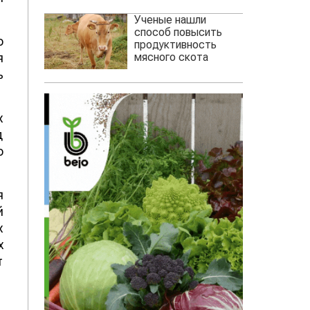
Ученые нашли
способ повысить
о
продуктивность
мясного скота
я
ь
х
д
о
я
й
х
х
т