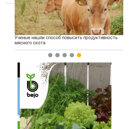
Ученые нашли способ повысить продуктивность
Жа
мясного скота
1
2
3
4
5