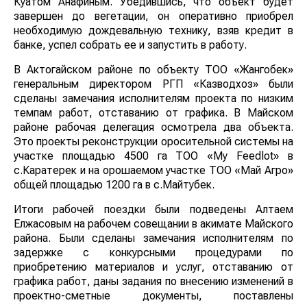
Куатом Анафиным. Убедившись, что объект будет
завершен до вегетации, он оперативно приобрел
необходимую дождевальную технику, взяв кредит в
банке, успел собрать ее и запустить в работу.
В Актогайском районе по объекту ТОО «Жангобек»
генеральным директором РГП «Казводхоз» были
сделаны замечания исполнителям проекта по низким
темпам работ, отставанию от графика. В Майском
районе рабочая делегация осмотрела два объекта.
Это проекты реконструкции оросительной системы на
участке площадью 4500 га ТОО «Му Feedlot» в
с.Каратерек и на орошаемом участке ТОО «Май Агро»
общей площадью 1200 га в с.Майтубек.
Итоги рабочей поездки были подведены Алтаем
Елжасовым на рабочем совещании в акимате Майского
района. Были сделаны замечания исполнителям по
задержке с конкурсными процедурами по
приобретению материалов и услуг, отставанию от
графика работ, даны задания по внесению изменений в
проектно-сметные документы, поставлены