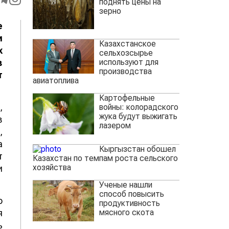
поднять цены на
зерно
е
и
Казахстанское
х
сельхозсырье
используют для
в
производства
т
авиатоплива
Картофельные
,
войны: колорадского
жука будут выжигать
в
лазером
,
а
Кыргызстан обошел
т
Казахстан по темпам роста сельского
хозяйства
и
Ученые нашли
способ повысить
о
продуктивность
мясного скота
я
ь