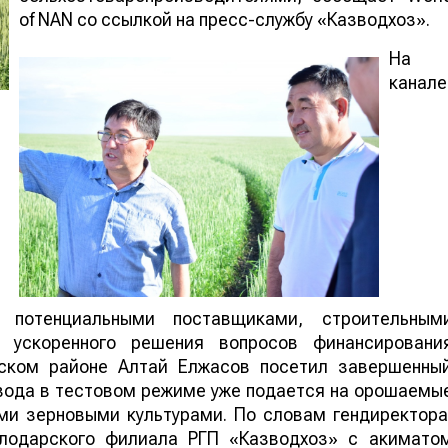
of NAN со ссылкой на пресс-службу «Казводхоз».
На
канале
 потенциальными поставщиками, строительным
и ускоренного решения вопросов финансировани
нском районе Алтай Елжасов посетил завершенны
 вода в тестовом режиме уже подается на орошаемы
ми зерновыми культурами. По словам гендиректора
влодарского филиала РГП «Казводхоз» с акимато