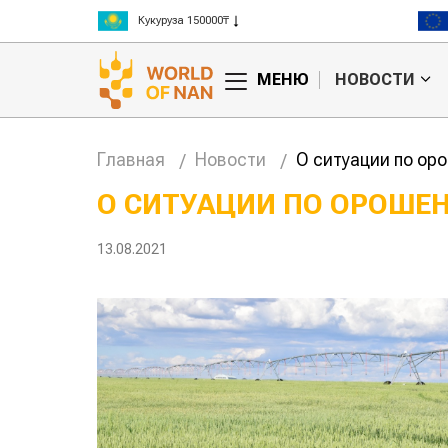
Рис 300000₸
Пшеница 3 класс 125000₸
МЕНЮ
НОВОСТИ
Главная
Новости
О ситуации по ор
О СИТУАЦИИ ПО ОРОШЕ
Казахстанское
Кар
13.08.2021
сельхозсырье
вой
используют для
жук
производства
лаз
авиатоплива