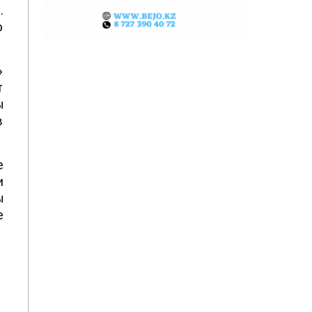
.
ю
»
т
ы
в
е
и
ы
е