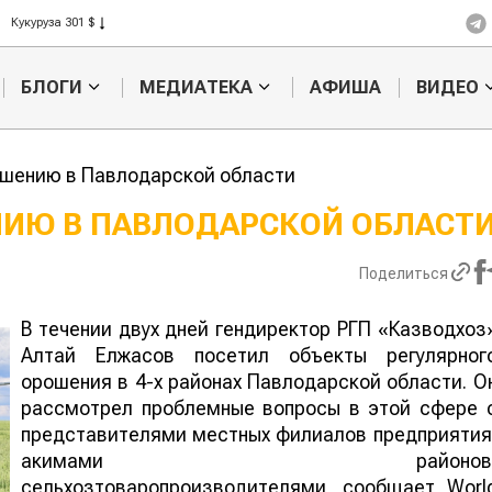
Рис 408 $
Пшеница 423 $
БЛОГИ
МЕДИАТЕКА
АФИША
ВИДЕО
ошению в Павлодарской области
НИЮ В ПАВЛОДАРСКОЙ ОБЛАСТ
тофельные
Кыргызстан обошел
Поделиться
ны: колорадского
Казахстан по темпам роста сельского
а будут выжигать
хозяйства
ером
В течении двух дней гендиректор РГП «Казводхоз
Алтай Елжасов посетил объекты регулярног
орошения в 4-х районах Павлодарской области. О
рассмотрел проблемные вопросы в этой сфере 
представителями местных филиалов предприятия
акимами районов
сельхозтоваропроизводителями, сообщает Worl