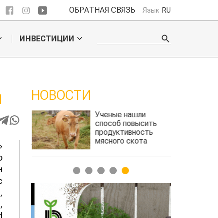
ОБРАТНАЯ СВЯЗЬ
Язык
RU
ИНВЕСТИЦИИ
НОВОСТИ
И
Ученые нашли
Жара в 
способ повысить
поднять
продуктивность
зерно
мясного скота
»
о
н
1
2
3
4
5
с
,
,
d