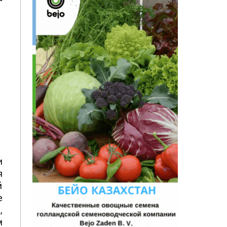
и
я
й
е
,
м