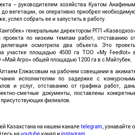
екта – руководителем хозяйства Куатом Анафиным
 до вегетации, он оперативно приобрел необходиму
е, успел собрать ее и запустить в работу.
Жангобек» генеральным директором РГП «Казводхоз
 проекта по низким темпам работ, отставанию о
делегация осмотрела два объекта. Это проект
на участке площадью 4500 га ТОО «Му Feedlot» 
 «Май Агро» общей площадью 1200 га в с.Майтубек.
 Алтаем Елжасовым на рабочем совещании в акимат
чания исполнителям по задержке с конкурсным
лов и услуг, отставанию от графика работ, дан
ектно-сметные документы, поставлены конкретны
х присутствующих филиалов.
ей Казахстана на нашем канале
telegram
, узнавайте о
йтесь на
youtube
канал и
instagram
.