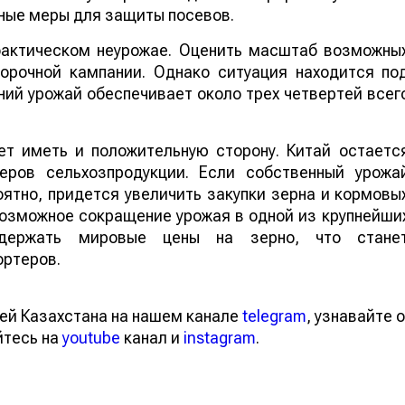
ные меры для защиты посевов.
 фактическом неурожае. Оценить масштаб возможны
борочной кампании. Однако ситуация находится по
ий урожай обеспечивает около трех четвертей всег
т иметь и положительную сторону. Китай остаетс
еров сельхозпродукции. Если собственный урожа
ятно, придется увеличить закупки зерна и кормовы
 возможное сокращение урожая в одной из крупнейши
ддержать мировые цены на зерно, что стане
ортеров.
ей Казахстана на нашем канале
telegram
, узнавайте о
йтесь на
youtube
канал и
instagram
.