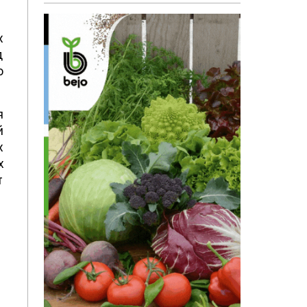
х
д
о
я
й
х
х
т