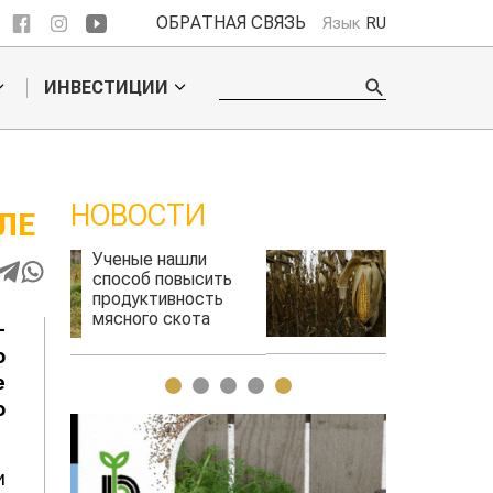
ОБРАТНАЯ СВЯЗЬ
Язык
RU
ИНВЕСТИЦИИ
НОВОСТИ
ЛЕ
ли
Жара в Китае может
сить
поднять цены на
сть
зерно
та
-
авиатоплива
о
е
1
2
3
4
5
о
и