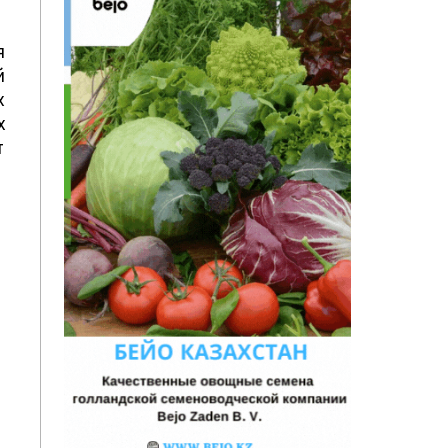
я
й
х
х
т