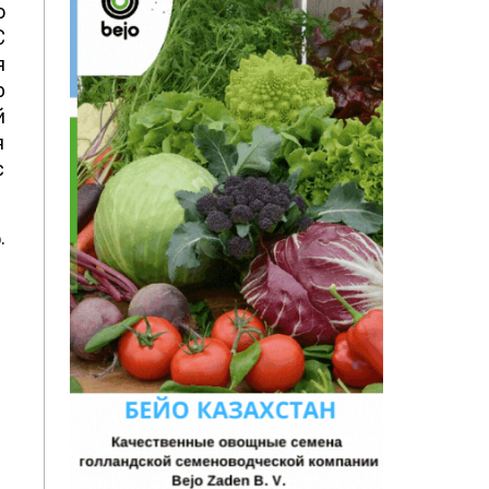
о
С
я
р
й
я
с
.