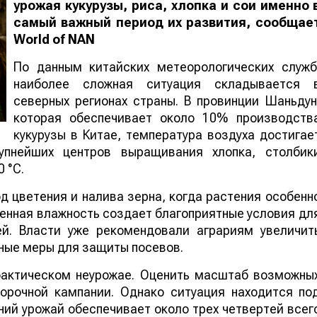
урожая кукурузы, риса, хлопка и сои именно 
самый важный период их развития, сообщае
World
of
NAN
По данным китайских метеорологических служб
наиболее сложная ситуация складывается 
северных регионах страны. В провинции Шаньдун
которая обеспечивает около 10% производств
кукурузы в Китае, температура воздуха достигае
упнейших центров выращивания хлопка, столбик
 °C.
 цветения и налива зерна, когда растения особенн
шенная влажность создает благоприятные условия дл
ей. Власти уже рекомендовали аграриям увеличит
ные меры для защиты посевов.
 фактическом неурожае. Оценить масштаб возможны
борочной кампании. Однако ситуация находится по
ий урожай обеспечивает около трех четвертей всег