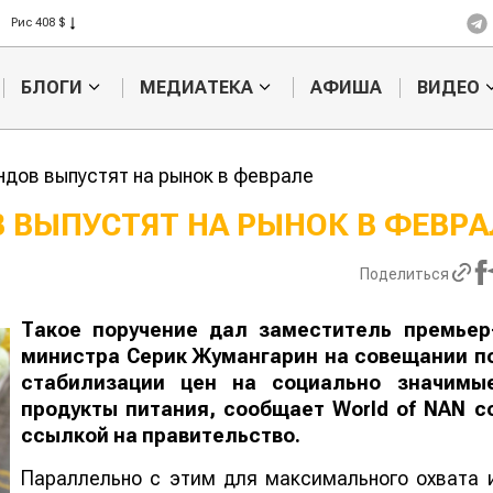
Рис 408 $
Пшеница 423 $
БЛОГИ
МЕДИАТЕКА
АФИША
ВИДЕО
дов выпустят на рынок в феврале
 ВЫПУСТЯТ НА РЫНОК В ФЕВРА
Ученые наш
Поделиться
способ повы
продуктивно
мясного ско
Такое поручение дал заместитель премьер
министра Серик Жумангарин на совещании п
стабилизации цен на социально значимы
продукты питания, сообщает
World
of
NAN
с
ссылкой на правительство.
Параллельно с этим для максимального охвата 