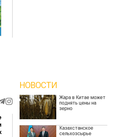
НОВОСТИ
Жара в Китае может
поднять цены на
зерно
е
и
Казахстанское
х
сельхозсырье