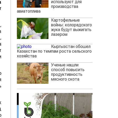
используют для
в
производства
т
авиатоплива
Картофельные
,
войны: колорадского
жука будут выжигать
в
лазером
,
а
Кыргызстан обошел
т
Казахстан по темпам роста сельского
хозяйства
и
Ученые нашли
способ повысить
о
продуктивность
мясного скота
я
ь
х
д
о