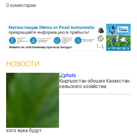
НОВОСТИ
Кыргызстан обошел Казахстан по темпам роста
Ка
сельского хозяйства
эк