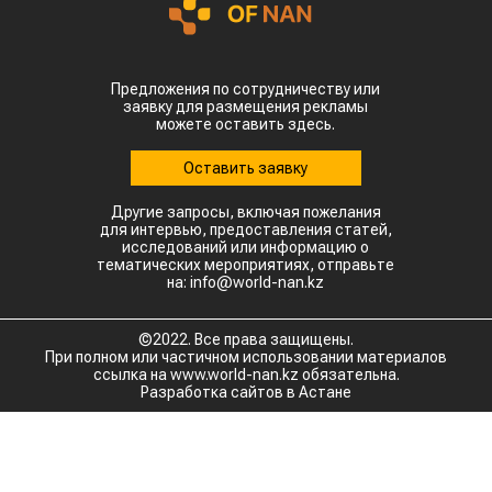
Главной сенсацией отчетного периода стал
рынок Китая. Если в прошлом году отгрузки туда
полностью отсутствовали, то за пять месяцев
текущего года КНР выкупила сразу 14,2 тыс.
тонн казахстанской чечевицы.
Высокую динамику спроса показывают и другие
традиционные рынки: Афганистан — 4,9 тыс
тонн (рост в 11,7 раза) Азербайджан — 2 тыс
тонн (рост в 22,6 раза) Туркменистан — 1,1 тыс
тонн (рост в 3,6 раза) Таджикистан — 539,2
тонны (рост в 23,4 раза) Польша — 462 тонны
(рост в 21 раз).
Смотрите больше интересных агроновостей
Казахстана на нашем канале
telegram
, узнавайте
о важных событиях в
facebook
и
подписывайтесь на
youtube
канал и
instagram
.