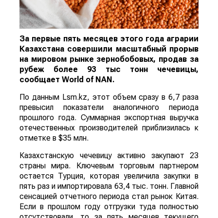
За первые пять месяцев этого года аграрии
Казахстана совершили масштабный прорыв
на мировом рынке зернобобовых, продав за
рубеж более 93 тыс тонн чечевицы,
сообщает
World
of
NAN
.
По данным Lsm.kz, этот объем сразу в 6,7 раза
превысил показатели аналогичного периода
прошлого года. Суммарная экспортная выручка
отечественных производителей приблизилась к
отметке в $35 млн.
Казахстанскую чечевицу активно закупают 23
страны мира. Ключевым торговым партнером
остается Турция, которая увеличила закупки в
пять раз и импортировала 63,4 тыс. тонн. Главной
сенсацией отчетного периода стал рынок Китая.
Если в прошлом году отгрузки туда полностью
отсутствовали, то за пять месяцев текущего