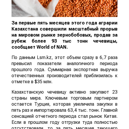
За первые пять месяцев этого года аграрии
Казахстана совершили масштабный прорыв
на мировом рынке зернобобовых, продав за
рубеж более 93 тыс тонн чечевицы,
сообщает
World
of
NAN
.
По данным Lsm.kz, этот объем сразу в 6,7 раза
превысил показатели аналогичного периода
прошлого года. Суммарная экспортная выручка
отечественных производителей приблизилась к
отметке в $35 млн.
Казахстанскую чечевицу активно закупают 23
страны мира. Ключевым торговым партнером
остается Турция, которая увеличила закупки в
пять раз и импортировала 63,4 тыс. тонн. Главной
сенсацией отчетного периода стал рынок Китая.
Если в прошлом году отгрузки туда полностью
отсутствовали, то за пять месяцев текущего