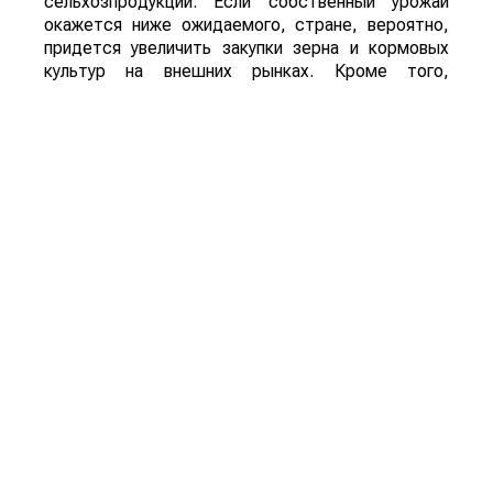
Пока речь идет лишь о рисках, а не о
фактическом неурожае. Оценить масштаб
возможных потерь удастся только после начала
уборочной кампании. Однако ситуация находится
под пристальным вниманием, поскольку осенний
урожай обеспечивает около трех четвертей
всего производства зерна в Китае.
Для Казахстана развитие событий может иметь
и положительную сторону. Китай остается одним
из крупнейших мировых импортеров
сельхозпродукции. Если собственный урожай
окажется ниже ожидаемого, стране, вероятно,
придется увеличить закупки зерна и кормовых
культур на внешних рынках. Кроме того,
возможное сокращение урожая в одной из
крупнейших аграрных стран мира способно
поддержать мировые цены на зерно, что станет
дополнительным фактором в пользу
экспортеров.