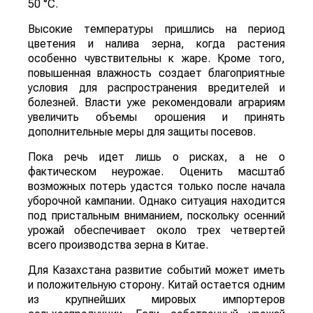
потерях урожая кукурузы, риса, хлопка и сои
именно в самый важный период их развития,
сообщает
World
of
NAN
По данным китайских метеорологических служб,
наиболее сложная ситуация складывается в
северных регионах страны. В провинции
Шаньдун, которая обеспечивает около 10%
производства кукурузы в Китае, температура
воздуха достигает 35–38 °C. В Синьцзяне, одном
из крупнейших центров выращивания хлопка,
столбики термометров местами приближаются к
50 °C.
Высокие температуры пришлись на период
цветения и налива зерна, когда растения
особенно чувствительны к жаре. Кроме того,
повышенная влажность создает благоприятные
условия для распространения вредителей и
болезней. Власти уже рекомендовали аграриям
увеличить объемы орошения и принять
дополнительные меры для защиты посевов.