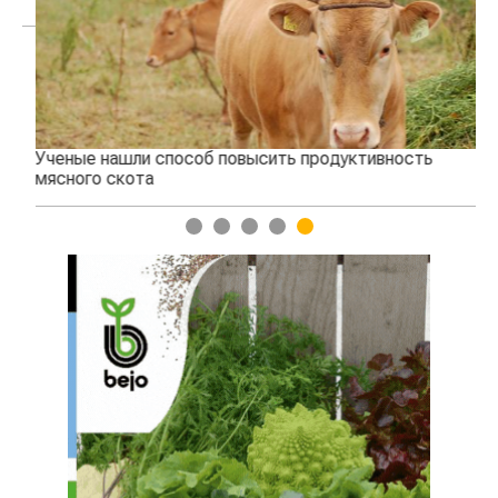
Ученые нашли способ повысить продуктивность
Жа
мясного скота
1
2
3
4
5