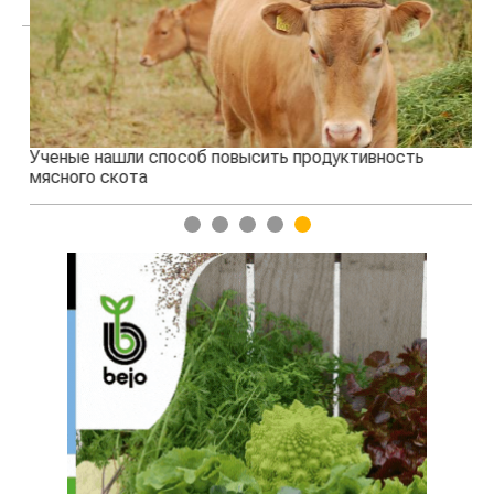
Ученые нашли способ повысить продуктивность
Жа
мясного скота
1
2
3
4
5