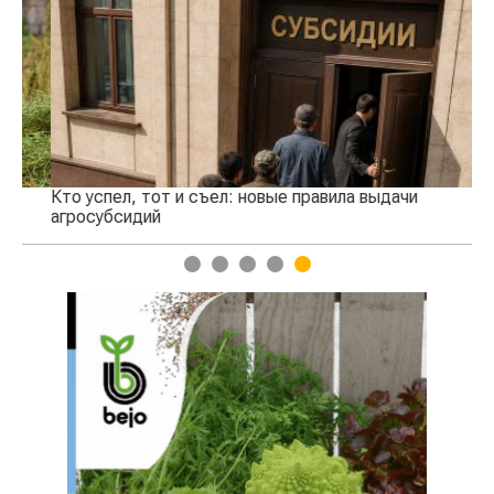
Кто успел, тот и съел: новые правила выдачи
Ка
агросубсидий
пр
1
2
3
4
5