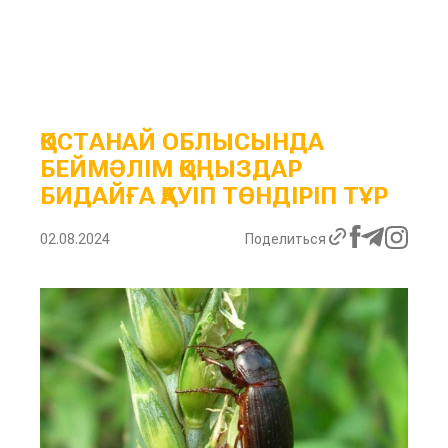
ҚОСТАНАЙ ОБЛЫСЫНДА
БЕЙМӘЛІМ ҚОҢЫЗДАР
БИДАЙҒА ҚАУІП ТӨНДІРІП ТҰР
02.08.2024
Поделиться