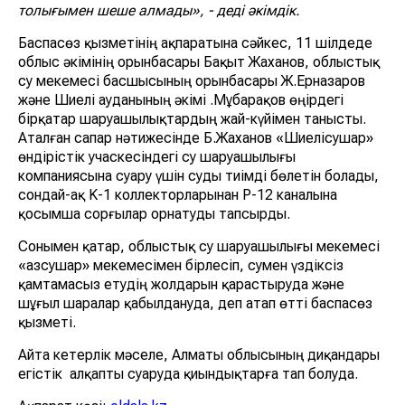
толығымен шеше алмады», - деді әкімдік.
Баспасөз қызметінің ақпаратына сәйкес, 11 шілдеде
облыс әкімінің орынбасары Бақыт Жаханов, облыстық
су мекемесі басшысының орынбасары Ж.Ерназаров
және Шиелі ауданының әкімі Қ.Мұбарақов өңірдегі
бірқатар шаруашылықтардың жай-күйімен танысты.
Аталған сапар нәтижесінде Б.Жаханов «Шиелісушар»
өндірістік учаскесіндегі су шаруашылығы
компаниясына суару үшін суды тиімді бөлетін болады,
сондай-ақ K-1 коллекторларынан Р-12 каналына
қосымша сорғылар орнатуды тапсырды.
Сонымен қатар, облыстық су шаруашылығы мекемесі
«Қазсушар» мекемесімен бірлесіп, сумен үздіксіз
қамтамасыз етудің жолдарын қарастыруда және
шұғыл шаралар қабылдануда, деп атап өтті баспасөз
қызметі.
Айта кетерлік мәселе, Алматы облысының диқандары
егістік алқапты суаруда қиындықтарға тап болуда.