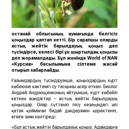
Қостанай облысының аумағында белгісіз
қоңыздар қаптап кетті. Бір сарапшы оларды
астық жейті
н
барылдауық қоңыз
деп
түсіндірсе, келесі бірі
ұн ш
ыртылдақ қоңызы
деп жорамалдады.
Бұл жөнінде
World of NAN
«Курсив» басылымына сілтеме жасай
отырып хабарлайды.
Ғалымдардың түсіндіруінше, қоңыздардың күрт
көбеюіне көктемгі су тасқыны әсер еткен. Биолог
Андрей Андрющенконың айтуынша, күрт көбейіп
кеткен жәндіктер – астық жейтін барылдауық
қоңыздар. Олар сүттеніп пісу кезеңіндегі әлі
қатая қоймаған бидай дәндерімен қоректеніп,
егінге зиян келтіреді.
«Бұл астық жейтін барылдауық қоңыз. Адамдарға