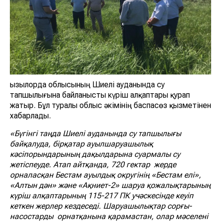
Қызылорда облысының Шиелі ауданында су
тапшылығына байланысты күріш алқаптары қурап
жатыр. Бұл туралы облыс әкімінің баспасөз қызметінен
хабарлады.
«Бүгінгі таңда Шиелі ауданында су тапшылығы
байқалуда, бірқатар ауылшаруашылық
кәсіпорындарының дақылдарына суармалы су
жетіспеуде. Атап айтқанда, 720 гектар жерде
орналасқан Бестам ауылдық округінің «Бестам елі»,
«Алтын дән» және «Ақниет-2» шаруа қожалықтарының
күріш алқаптарының 115-217 ПК учәскесінде кеуіп
кеткен жерлер кездеседі. Шаруашылықтар сорғы-
насостарды орнатқанына қарамастан, олар мәселені