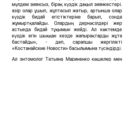
мүлдем зиянсыз, бірақ күздік дақыл зиянкестері.
Қазір олар ұшып, жұптасып жатыр, артынша олар
күздік бидай егістіктеріне барып, сонда
жұмыртқалайды. Олардың дернәсілдері жер
астында бидай тұқымын жейді. Ал көктемде
күздік егін шыққан кезде жапырақтарды жұта
бастайды», - деп, сарапшы жергілікті
«Костанайские Новости» басылымына түсіндірді.
Ал энтомолог Татьяна Мариненко көшелер мен
аулаларды ұн шыртылдақ қоңыздары басып алды
деп тұжырымдайды. Қоңыздың бүл түрі мен оның
дернәсілдері астық пен ұн өнімдерінде дамиды,
үй мен қоймадағы да астыққа қауіп төндіреді.
«Ұн шыртылдақ қоңызының дернәсілдері азық-
түлік қорын бұзып, олардың сапасы мен сақтау
мерзімін қысқартады», - дейді энтомолог.
ҚР БҒМ ҒК Зоология институтының айтуынша,
астық жейтін барылдауық қоңыз (Carabidae) бен
ұн шыртылдақ қоңыздары (Tenebrionidae)