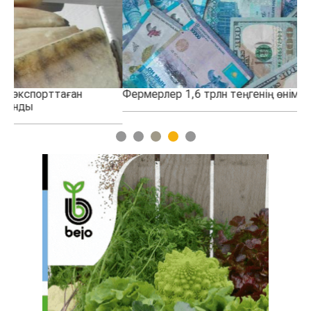
Фермерлер 1,6 трлн теңгенің өнімін өндірді
Қа
қо
1
2
3
4
5