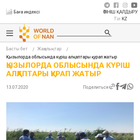
Баға индексі
ӨТІНІШ ҚАЛДЫРУ
Тіл
KZ
Басты бет
Жаңалықтар
Қызылорда облысында күріш алқаптары қурап жатыр
ҚЫЗЫЛОРДА ОБЛЫСЫНДА КҮРІШ
АЛҚАПТАРЫ ҚУРАП ЖАТЫР
13.07.2020
Поделиться