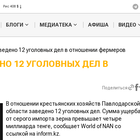
Рис 408 $
Пшеница 423 $
БЛОГИ
МЕДИАТЕКА
АФИША
ВИДЕО
ведено 12 уголовных дел в отношении фермеров
НО 12 УГОЛОВНЫХ ДЕЛ В
Картофельные
Кыргызстан
войны: колорадского
Казахстан по темпам роста с
жука будут выжигать
хозяйства
Поделиться
лазером
В отношении крестьянских хозяйств Павлодарской
области заведено 12 уголовных дел. Сумма ущерб
от серого импорта зерна превышает четыре
миллиарда тенге, сообщает World of NAN со
ссылкой на inform.kz.