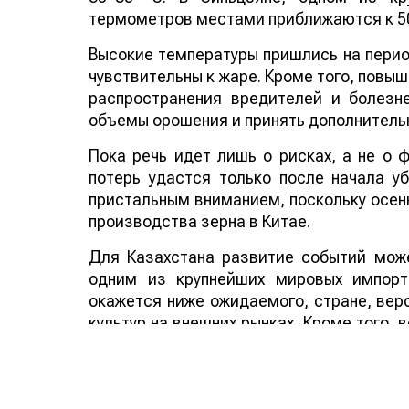
термометров местами приближаются к 50
Высокие температуры пришлись на период
чувствительны к жаре. Кроме того, повы
распространения вредителей и болезн
объемы орошения и принять дополнитель
Пока речь идет лишь о рисках, а не о
потерь удастся только после начала у
пристальным вниманием, поскольку осенн
производства зерна в Китае.
Для Казахстана развитие событий може
одним из крупнейших мировых импорт
окажется ниже ожидаемого, стране, веро
культур на внешних рынках. Кроме того,
аграрных стран мира способно по
дополнительным фактором в пользу эксп