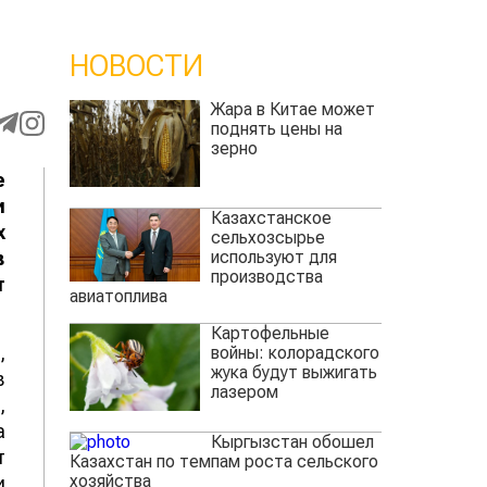
НОВОСТИ
Жара в Китае может
поднять цены на
зерно
е
и
Казахстанское
х
сельхозсырье
используют для
в
производства
т
авиатоплива
Картофельные
,
войны: колорадского
жука будут выжигать
в
лазером
,
а
Кыргызстан обошел
т
Казахстан по темпам роста сельского
хозяйства
и