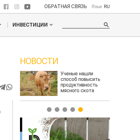
ОБРАТНАЯ СВЯЗЬ
Язык
RU
ИНВЕСТИЦИИ
НОВОСТИ
 обошел
Ученые нашли
ельского
способ повысить
продуктивность
мясного скота
1
2
3
4
5
а