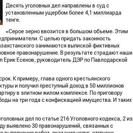
Десять уголовных дел направлены в суд с
установленным ущербом более 4,1 миллиарда
тенге.
«Серое зерно ввозится в большом объеме. Этим
дприниматели. С целью придать законность
казахстанского занимаются выпиской фиктивных
ловное правонарушение. В результате страдают наши
л Ерик Есенов, руководитель ДЭР по Павлодарской
рок. К примеру, глава одного крестьянского
туры и получил преступный доход в 50 миллионов
вартиру в элитном жилом комплексе. По приговору
боды на три года с конфискацией имущества. И таких
головных дел по статье 216 Уголовного кодекса, 2 из
оду выявлено 30 правонарушений, связанных с
 выполнения работ, оказания услуг, отгрузки