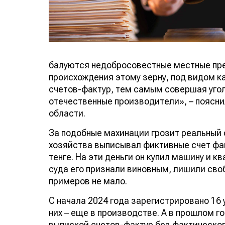
балуются недобросовестные местные пре
происхождения этому зерну, под видом 
счетов-фактур, тем самым совершая уго
отечественные производители», – поясни
области.
За подобные махинации грозит реальный с
хозяйства выписывал фиктивные счет фак
тенге. На эти деньги он купил машину и к
суда его признали виновным, лишили сво
примеров не мало.
С начала 2024 года зарегистрировано 16 у
них – еще в производстве. А в прошлом г
выпиской счетов-фактур без фактического