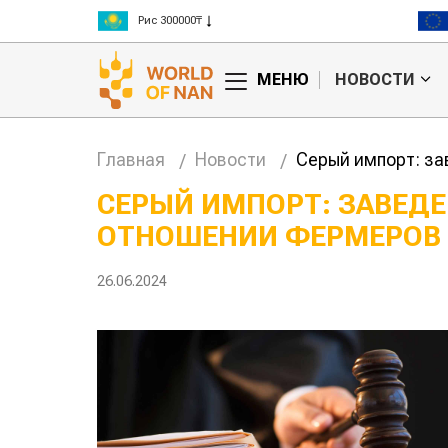
Рис 300000₸
Пшеница 3 класс 125000₸
МЕНЮ
НОВОСТИ
Главная
Новости
Серый импорт: за
СЕРЫЙ ИМПОРТ: ЗАВЕДЕ
ОТНОШЕНИИ ФЕРМЕРОВ
Китае может
Казахстанское
 цены на
сельхозсырье
используют для
26.06.2024
производства
авиатоплива