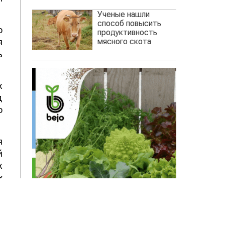
Ученые нашли
способ повысить
о
продуктивность
мясного скота
я
ь
х
д
о
я
й
х
х
т