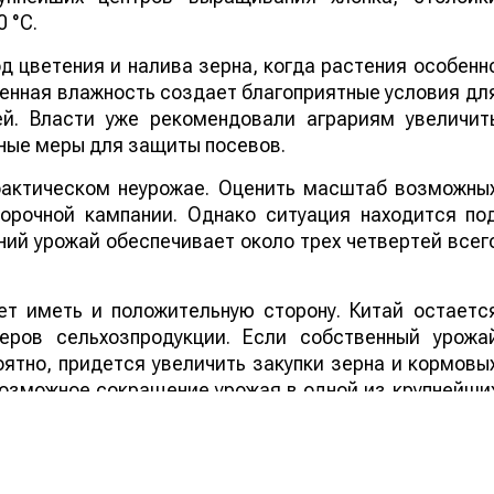
 °C.
 цветения и налива зерна, когда растения особенн
шенная влажность создает благоприятные условия дл
ей. Власти уже рекомендовали аграриям увеличит
ные меры для защиты посевов.
 фактическом неурожае. Оценить масштаб возможны
борочной кампании. Однако ситуация находится по
ий урожай обеспечивает около трех четвертей всег
т иметь и положительную сторону. Китай остаетс
еров сельхозпродукции. Если собственный урожа
ятно, придется увеличить закупки зерна и кормовы
 возможное сокращение урожая в одной из крупнейши
ддержать мировые цены на зерно, что стане
ортеров.