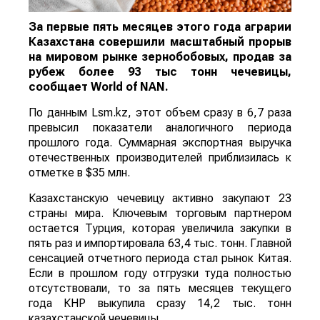
За первые пять месяцев этого года аграрии
Казахстана совершили масштабный прорыв
на мировом рынке зернобобовых, продав за
рубеж более 93 тыс тонн чечевицы,
сообщает
World
of
NAN
.
По данным Lsm.kz, этот объем сразу в 6,7 раза
превысил показатели аналогичного периода
прошлого года. Суммарная экспортная выручка
отечественных производителей приблизилась к
отметке в $35 млн.
Казахстанскую чечевицу активно закупают 23
страны мира. Ключевым торговым партнером
остается Турция, которая увеличила закупки в
пять раз и импортировала 63,4 тыс. тонн. Главной
сенсацией отчетного периода стал рынок Китая.
Если в прошлом году отгрузки туда полностью
отсутствовали, то за пять месяцев текущего
года КНР выкупила сразу 14,2 тыс. тонн
казахстанской чечевицы.