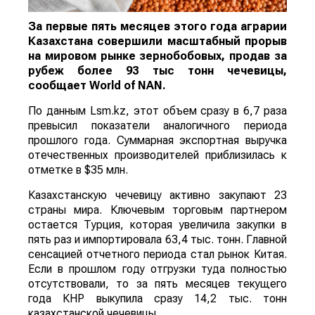
За первые пять месяцев этого года аграрии
Казахстана совершили масштабный прорыв
на мировом рынке зернобобовых, продав за
рубеж более 93 тыс тонн чечевицы,
сообщает
World
of
NAN
.
По данным Lsm.kz, этот объем сразу в 6,7 раза
превысил показатели аналогичного периода
прошлого года. Суммарная экспортная выручка
отечественных производителей приблизилась к
отметке в $35 млн.
Казахстанскую чечевицу активно закупают 23
страны мира. Ключевым торговым партнером
остается Турция, которая увеличила закупки в
пять раз и импортировала 63,4 тыс. тонн. Главной
сенсацией отчетного периода стал рынок Китая.
Если в прошлом году отгрузки туда полностью
отсутствовали, то за пять месяцев текущего
года КНР выкупила сразу 14,2 тыс. тонн
казахстанской чечевицы.