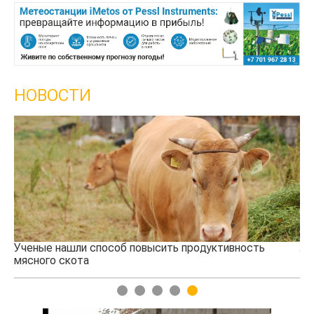
НОВОСТИ
Ученые нашли способ повысить продуктивность
Жа
мясного скота
1
2
3
4
5