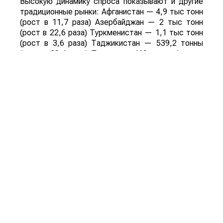
Высокую динамику спроса показывают и другие
традиционные рынки: Афганистан — 4,9 тыс тонн
(рост в 11,7 раза) Азербайджан — 2 тыс тонн
(рост в 22,6 раза) Туркменистан — 1,1 тыс тонн
(рост в 3,6 раза) Таджикистан — 539,2 тонны
(рост в 23,4 раза) Польша — 462 тонны (рост в
21 раз).
Смотрите больше интересных агроновостей
Казахстана на нашем канале
telegram
, узнавайте
о важных событиях в
facebook
и подписывайтесь
на
youtube
канал и
instagram
.
Обсуждение