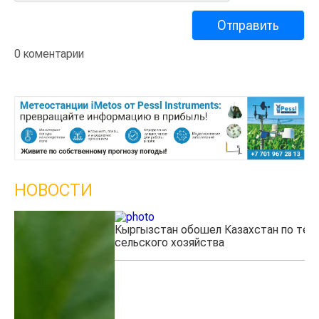
0 коментарии
НОВОСТИ
Кыргызстан обошел Казахстан по темпам роста
Ка
сельского хозяйства
эк