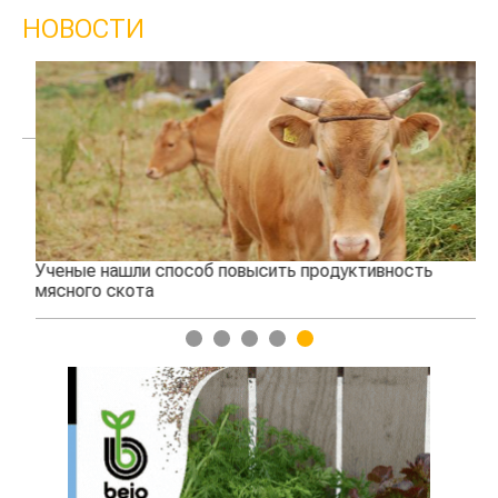
НОВОСТИ
Ученые нашли способ повысить продуктивность
Жа
мясного скота
1
2
3
4
5