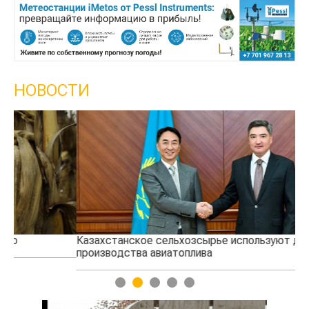
НОВОСТИ
Казахстанское сельхозсырье используют для
Ка
производства авиатоплива
вы
1
2
3
4
5