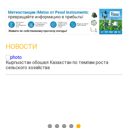
НОВОСТИ
Кыргызстан обошел Казахстан по темпам роста
Ка
сельского хозяйства
эк
1
2
3
4
5