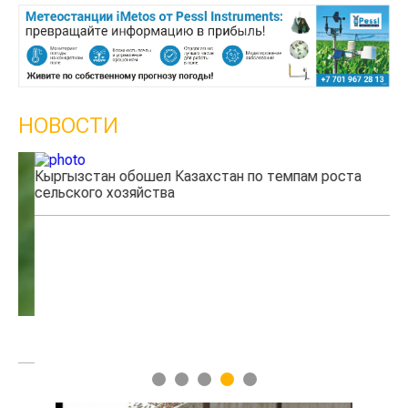
НОВОСТИ
Кыргызстан обошел Казахстан по темпам роста
сельского хозяйства
Уч
мя
1
2
3
4
5