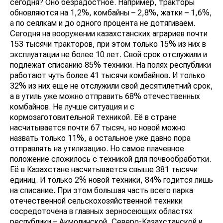
сегодня? Оно безрадостное. Например, тракторы
обновляются на 1,2%, комбайны – 2,8%, жатки – 1,6%,
а по сеялкам и до одного процента не дотягиваем.
Сегодня на вооружении казахстанских аграриев почти
153 тысячи тракторов, при этом только 15% из них в
эксплуатации не более 10 лет. Свой срок отслужили и
подлежат списанию 85% техники. На полях республики
работают чуть более 41 тысячи комбайнов. И только
32% из них еще не отслужили свой десятилетний срок,
а в утиль уже можно отправить 68% отечественных
комбайнов. Не лучше ситуация и с
кормозаготовительной техникой. Её в стране
насчитывается почти 67 тысяч, но новой можно
назвать только 11%, а остальное уже давно пора
отправлять на утилизацию. Но самое плачевное
положение сложилось с техникой для почвообработки.
Её в Казахстане насчитывается свыше 381 тысячи
единиц. И только 2% новой техники, 84% годится лишь
на списание. При этом большая часть всего парка
отечественной сельскохозяйственной техники
сосредоточена в главных зерносеющих областях
республики – Акмолинской, Северо-Казахстанской и