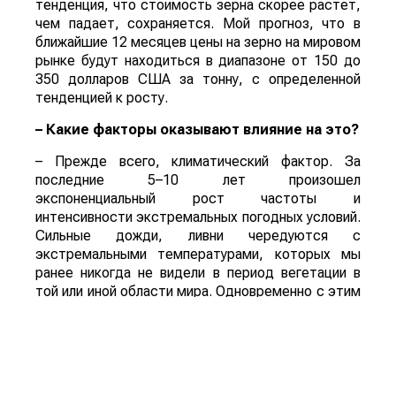
тенденция, что стоимость зерна скорее растет,
чем падает, сохраняется. Мой прогноз, что в
ближайшие 12 месяцев цены на зерно на мировом
рынке будут находиться в диапазоне от 150 до
350 долларов США за тонну, с определенной
тенденцией к росту.
– Какие факторы оказывают влияние на это?
– Прежде всего, климатический фактор. За
последние 5–10 лет произошел
экспоненциальный рост частоты и
интенсивности экстремальных погодных условий.
Сильные дожди, ливни чередуются с
экстремальными температурами, которых мы
ранее никогда не видели в период вегетации в
той или иной области мира. Одновременно с этим
вследствие изменения климата происходит
сокращение доступных для возделывания
плодородных земель. И ограничивающий здесь
фактор – вода. Причем главным образом это
сказывается на производстве зерновых.