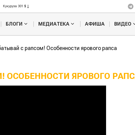
Кукуруза 301 $
Рис 408 $
Пшеница 423 $
БЛОГИ
МЕДИАТЕКА
АФИША
ВИДЕО
атывай с рапсом! Особенности ярового рапса
! ОСОБЕННОСТИ ЯРОВОГО РАПС