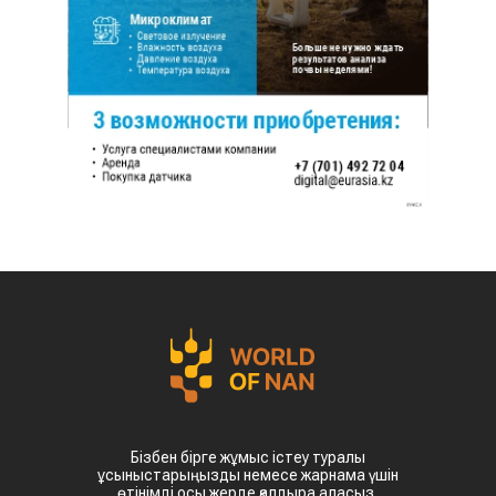
Бізбен бірге жұмыс істеу туралы
ұсыныстарыңызды немесе жарнама үшін
өтінімді осы жерде қалдыра аласыз.