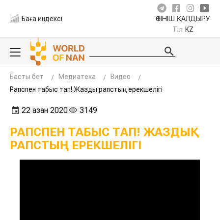
Баға индексі
ӨТІНІШ ҚАЛДЫРУ
Тіл
KZ
Басты бет
Медиатека
Видео
Рапспен табыс тап! Жаздық рапстың ерекшелігі
22 қазан 2020
3149
РАПСПЕН ТАБЫС ТАП! ЖАЗДЫҚ
РАПСТЫҢ ЕРЕКШЕЛІГІ