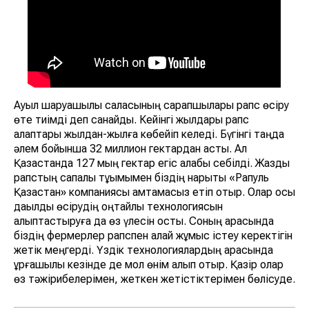
Ауыл шаруашылық саласының сарапшылары рапс өсіру
өте тиімді деп санайды. Кейінгі жылдары рапс
алқаптары жылдан-жылға көбейіп келеді. Бүгінгі таңда
әлем бойынша 32 миллион гектардан асты. Ал
Қазақстанда 127 мың гектар егіс алқабы себілді. Жаздық
рапстың сапалы тұқымымен біздің нарықты «Рапуль
Қазақстан» компаниясы қамтамасыз етіп отыр. Олар осы
дақылды өсірудің оңтайлы технологиясын
қалыптастыруға да өз үлесін қосты. Соның арқасында
біздің фермерлер рапспен қалай жұмыс істеу керектігін
жетік меңгерді. Үздік технологиялардың арқасында
құрғақшылық кезінде де мол өнім алып отыр. Қазір олар
өз тәжірибелерімен, жеткен жетістіктерімен бөлісуде.