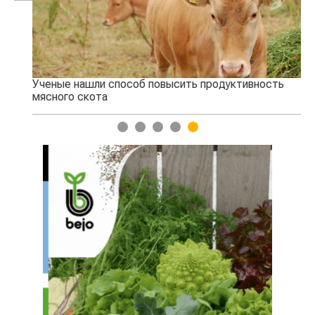
Ученые нашли способ повысить продуктивность
Жа
мясного скота
1
2
3
4
5