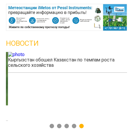
НОВОСТИ
Кыргызстан обошел Казахстан по темпам роста
Ка
сельского хозяйства
эк
1
2
3
4
5