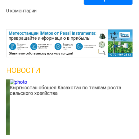
0 коментарии
НОВОСТИ
Кыргызстан обошел Казахстан по темпам роста
Ка
сельского хозяйства
эк