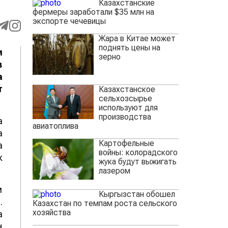
Казахстанские
фермеры заработали $35 млн на
экспорте чечевицы
Жара в Китае может
поднять цены на
и
зерно
в
а
т
Казахстанское
сельхозсырье
используют для
производства
а
авиатоплива
а
Картофельные
а
войны: колорадского
к
жука будут выжигать
лазером
м
Кыргызстан обошел
.
Казахстан по темпам роста сельского
хозяйства
а
н