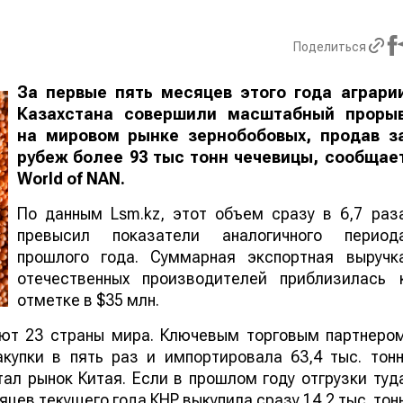
Поделиться
За первые пять месяцев этого года аграри
Казахстана совершили масштабный проры
на мировом рынке зернобобовых, продав з
рубеж более 93 тыс тонн чечевицы, сообщае
World
of
NAN
.
По данным Lsm.kz, этот объем сразу в 6,7 раз
превысил показатели аналогичного период
прошлого года. Суммарная экспортная выручк
отечественных производителей приблизилась 
отметке в $35 млн.
ают 23 страны мира. Ключевым торговым партнеро
купки в пять раз и импортировала 63,4 тыс. тонн
ал рынок Китая. Если в прошлом году отгрузки туд
яцев текущего года КНР выкупила сразу 14,2 тыс. тон