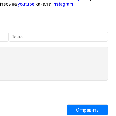
йтесь на
youtube
канал и
instagram
.