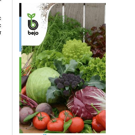
с
с
т