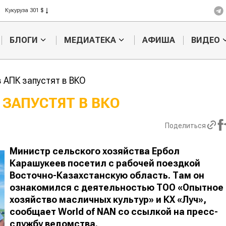
Кукуруза 301 $
Рис 408 $
Пшеница 423 $
БЛОГИ
МЕДИАТЕКА
АФИША
ВИДЕО
в АПК запустят в ВКО
 ЗАПУСТЯТ В ВКО
Казахстанское
Картофельн
Поделиться
сельхозсырье
войны: коло
используют для
жука будут 
производства
лазером
Министр сельского хозяйства Ербол
лива
Карашукеев посетил с рабочей поездкой
Восточно-Казахстанскую область. Там он
ознакомился с деятельностью ТОО «Опытное
хозяйство масличных культур» и КХ «Луч»,
сообщает
World
of
NAN
со ссылкой на пресс-
службу ведомства.