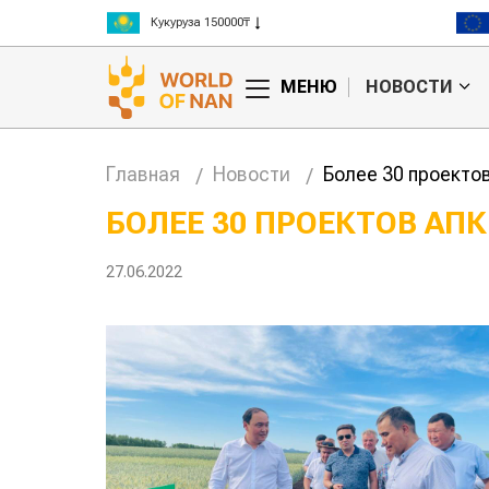
Кукуруза 150000₸
Рис 300000₸
Пшеница 3 класс 125000₸
МЕНЮ
НОВОСТИ
Главная
Новости
Более 30 проекто
БОЛЕЕ 30 ПРОЕКТОВ АПК
анские
Жара в Китае может
27.06.2022
млн на
поднять цены на
зерно
авиатоп