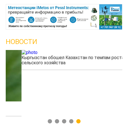
НОВОСТИ
Кыргызстан обошел Казахстан по темпам роста
Ка
сельского хозяйства
эк
1
2
3
4
5