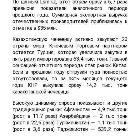
По данным Lsm.kz, этот объем сразу в 6,7 раза
превысил показатели аналогичного периода
прошлого года. Суммарная экспортная выручка
отечественных производителей приблизилась к
отметке в $35 млн.
Казахстанскую чечевицу активно закупают 23
страны мира. Ключевым торговым партнером
остается Турция, которая увеличила закупки в
пять раз и импортировала 63,4 тыс. тонн. Главной
сенсацией отчетного периода стал рынок Китая.
Если в прошлом году отгрузки туда полностью
отсутствовали, то за пять месяцев текущего
года КНР выкупила сразу 14,2 тыс. тонн
казахстанской чечевицы.
Высокую динамику спроса показывают и другие
традиционные рынки: Афганистан — 4,9 тыс тонн
(рост в 11,7 раза) Азербайджан — 2 тыс тонн
(рост в 22,6 раза) Туркменистан — 1,1 тыс тонн
(рост в 3,6 раза) Таджикистан — 539,2 тонны
(рост в 23,4 раза) Польша — 462 тонны (рост в