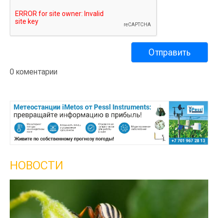
0 коментарии
НОВОСТИ
Кы
се