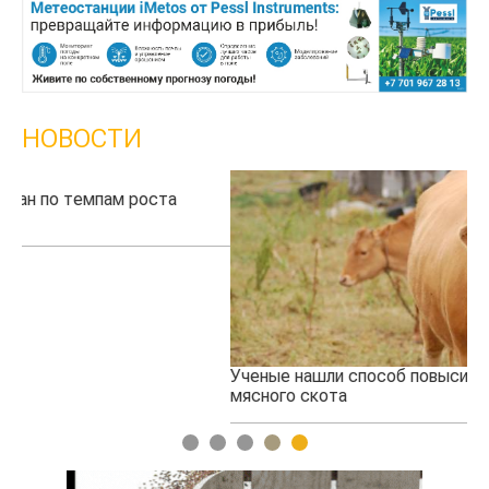
НОВОСТИ
Ученые нашли способ повысить продуктивность
Жа
мясного скота
1
2
3
4
5