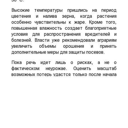
Высокие температуры пришлись на период
цветения и налива зерна, когда растения
особенно чувствительны к жаре. Кроме того,
повышенная влажность создает благоприятные
условия для распространения вредителей и
болезней. Власти уже рекомендовали аграриям
увеличить объемы орошения и принять
дополнительные меры для защиты посевов.
Пока речь идет лишь о рисках, а не о
фактическом неурожае. Оценить масштаб
возможных потерь удастся только после начала
уборочной кампании. Однако ситуация находится
под пристальным вниманием, поскольку осенний
урожай обеспечивает около трех четвертей
всего производства зерна в Китае.
Для Казахстана развитие событий может иметь
и положительную сторону. Китай остается одним
из крупнейших мировых импортеров
сельхозпродукции. Если собственный урожай