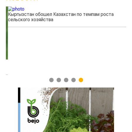
Кыргызстан обошел Казахстан по темпам роста
Каз
сельского хозяйства
экс
1
2
3
4
5