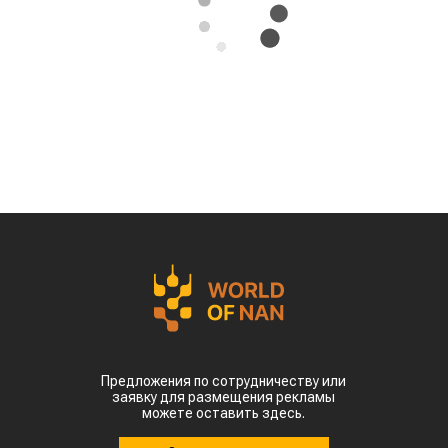
За первые пять месяцев этого года аграрии
Казахстана совершили масштабный прорыв
на мировом рынке зернобобовых, продав за
рубеж более 93 тыс тонн чечевицы,
сообщает
World
of
NAN
.
По данным Lsm.kz, этот объем сразу в 6,7 раза
превысил показатели аналогичного периода
прошлого года. Суммарная экспортная выручка
отечественных производителей приблизилась к
отметке в $35 млн.
Казахстанскую чечевицу активно закупают 23
страны мира. Ключевым торговым партнером
остается Турция, которая увеличила закупки в
пять раз и импортировала 63,4 тыс. тонн.
Главной сенсацией отчетного периода стал
рынок Китая. Если в прошлом году отгрузки туда
полностью отсутствовали, то за пять месяцев
текущего года КНР выкупила сразу 14,2 тыс.
тонн казахстанской чечевицы.