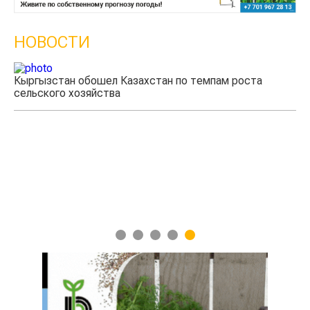
НОВОСТИ
Кыргызстан обошел Казахстан по темпам роста
Ка
сельского хозяйства
эк
1
2
3
4
5