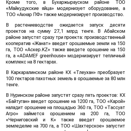
Кроме того, в Бухаржырауском районе ТОО
«Майкудукские яйца» модернизует оборудование, а
ТОО «Акнар ПФ» также модернизирует производство.
В растениеводстве ожидается запуск десяти проектов
на сумму 27,1 млрд тенге. В Абайском районе
запустят сразу три проекта: производственный
кооператив «Жанат» введет орошаемые земли на 150
га, ТОО «Аскер.KZ» также введете орошение на 150
га, а «ADAMEF greenhouse» модернизирует
тепличный комплекс на 8 гектарах.
В Каркаралинском районе КХ «Төлеухан»
преобразует 100 гектаров пахотных земель в
орошаемые за 80 млн тенге.
В Нуринском районе запустят сразу пять проектов: КХ
«Байтуган» введет орошение на 1200 га, ТОО
«Карой» наладит орошение на площадью 360 га, ТОО
«Тассуат Агро» займется орошением на 200 га, ТОО
«Черниговский и К» также введет орошаемое
земледелие на 700 га, а ТОО «Шахтерское» запустит