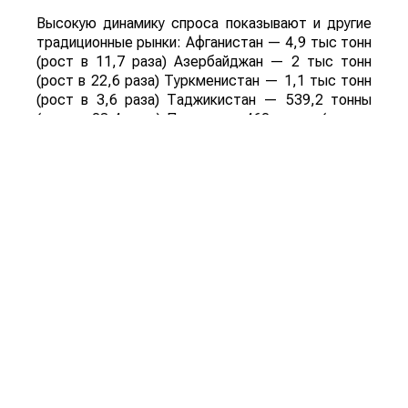
Высокую динамику спроса показывают и другие
традиционные рынки: Афганистан — 4,9 тыс тонн
(рост в 11,7 раза) Азербайджан — 2 тыс тонн
(рост в 22,6 раза) Туркменистан — 1,1 тыс тонн
(рост в 3,6 раза) Таджикистан — 539,2 тонны
(рост в 23,4 раза) Польша — 462 тонны (рост в
21 раз).
Смотрите больше интересных агроновостей
Казахстана на нашем канале
telegram
, узнавайте
о важных событиях в
facebook
и подписывайтесь
на
youtube
канал и
instagram
.
Обсуждение