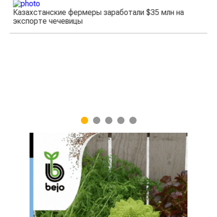
ли $35 млн на
Жара в Китае может поднять цены на 
1
2
3
4
5