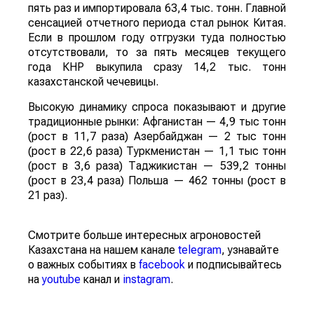
пять раз и импортировала 63,4 тыс. тонн. Главной
сенсацией отчетного периода стал рынок Китая.
Если в прошлом году отгрузки туда полностью
отсутствовали, то за пять месяцев текущего
года КНР выкупила сразу 14,2 тыс. тонн
казахстанской чечевицы.
Высокую динамику спроса показывают и другие
традиционные рынки: Афганистан — 4,9 тыс тонн
(рост в 11,7 раза) Азербайджан — 2 тыс тонн
(рост в 22,6 раза) Туркменистан — 1,1 тыс тонн
(рост в 3,6 раза) Таджикистан — 539,2 тонны
(рост в 23,4 раза) Польша — 462 тонны (рост в
21 раз).
Смотрите больше интересных агроновостей
Казахстана на нашем канале
telegram
, узнавайте
о важных событиях в
facebook
и подписывайтесь
на
youtube
канал и
instagram
.