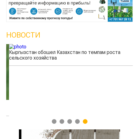
НОВОСТИ
Кыргызстан обошел Казахстан по темпам роста
Ка
сельского хозяйства
эк
1
2
3
4
5