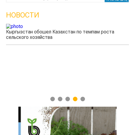
НОВОСТИ
Кыргызстан обошел Казахстан по темпам роста
сельского хозяйства
Уч
мя
1
2
3
4
5