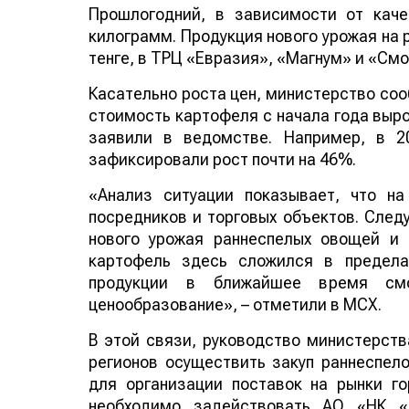
Прошлогодний, в зависимости от каче
килограмм. Продукция нового урожая на 
тенге, в ТРЦ «Евразия», «Магнум» и «Смо
Касательно роста цен, министерство соо
стоимость картофеля с начала года выро
заявили в ведомстве. Например, в 2
зафиксировали рост почти на 46%.
«Анализ ситуации показывает, что н
посредников и торговых объектов. Следу
нового урожая раннеспелых овощей и
картофель здесь сложился в предела
продукции в ближайшее время смо
ценообразование», – отметили в МСХ.
В этой связи, руководство министерст
регионов осуществить закуп раннеспело
для организации поставок на рынки г
необходимо задействовать АО «НК «П