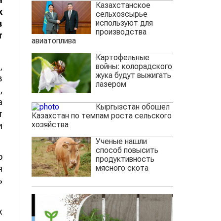
Казахстанское
х
сельхозсырье
используют для
в
производства
т
авиатоплива
Картофельные
,
войны: колорадского
жука будут выжигать
в
лазером
,
а
Кыргызстан обошел
т
Казахстан по темпам роста сельского
хозяйства
и
Ученые нашли
способ повысить
о
продуктивность
мясного скота
я
ь
х