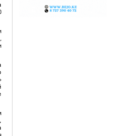
а
0
и
,
и
а
р
»
й
е
м
,
а
я