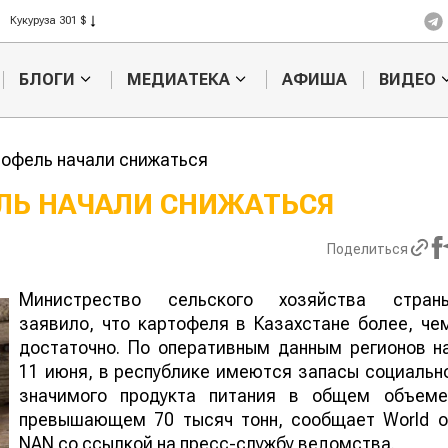
Рис 408 $
Пшеница 423 $
БЛОГИ
МЕДИАТЕКА
АФИША
ВИДЕО
тофель начали снижаться
ЕЛЬ НАЧАЛИ СНИЖАТЬСЯ
Картофельные
Кыргызстан обо
Поделиться
войны: колорадского
Казахстан по темпам роста сельск
жука будут выжигать
хозяйства
лазером
Министрество сельского хозяйства стран
заявило, что картофеля в Казахстане более, че
достаточно. По оперативным данным регионов н
11 июня, в республике имеются запасы социальн
значимого продукта питания в общем объеме
превышающем 70 тысяч тонн, сообщает World o
NAN со ссылкой на пресс-службу ведомства.