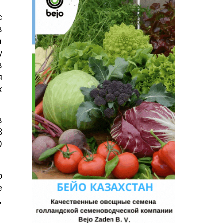
с
в
а
у
в
я
х
в
8
О
о
е
,