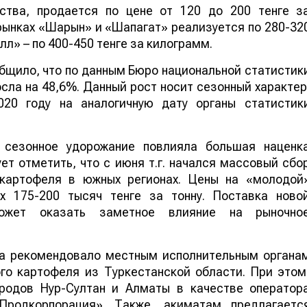
ства, продается по цене от 120 до 200 тенге з
рынках «Шарын» и «Шапагат» реализуется по 280-32
лл» – по 400-450 тенге за килограмм.
бщило, что по данным Бюро национальной статистик
сла на 48,6%. Данный рост носит сезонный характер
020 году на аналогичную дату органы статистик
а сезонное удорожание повлияла большая наценк
ет отметить, что с июня т.г. начался массовый сбо
 картофеля в южных регионах. Цены на «молодой
х 175-200 тысяч тенге за тонну. Поставка ново
жет оказать заметное влияние на рыночно
ва рекомендовало местным исполнительным органа
го картофеля из Туркестанской области. При этом
ородов Нур-Султан и Алматы в качестве оператор
родкорпорация». Также, акиматам предлагаетс