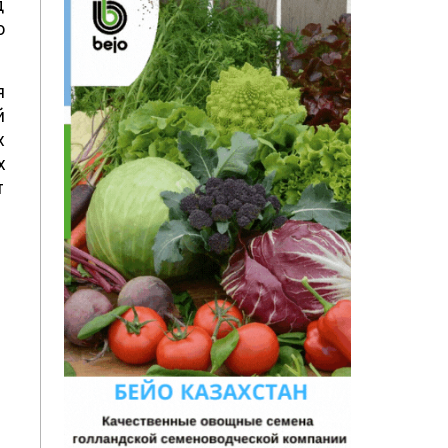
д
о
я
й
х
х
т