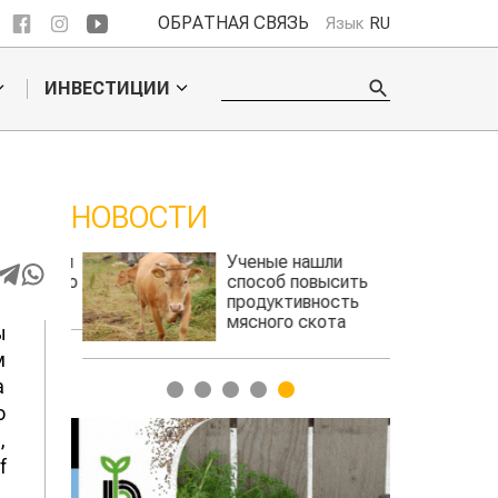
ОБРАТНАЯ СВЯЗЬ
Язык
RU
ИНВЕСТИЦИИ
НОВОСТИ
шел
Ученые нашли
ого
способ повысить
продуктивность
мясного скота
ы
м
а
1
2
3
4
5
о
,
f