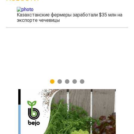
Казахстанские фермеры заработали $35 млн на
экспорте чечевицы
Жа
1
2
3
4
5