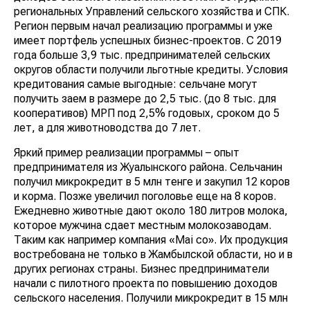
региональных Управлений сельского хозяйства и СПК.
Регион первым начал реализацию программы и уже
имеет портфель успешных бизнес-проектов. С 2019
года больше 3,9 тыс. предпринимателей сельских
округов области получили льготные кредиты. Условия
кредитования самые выгодные: сельчане могут
получить заем в размере до 2,5 тыс. (до 8 тыс. для
кооперативов) МРП под 2,5% годовых, сроком до 5
лет, а для животноводства до 7 лет.
Яркий пример реализации программы – опыт
предпринимателя из Жуалынского района. Сельчанин
получил микрокредит в 5 млн тенге и закупил 12 коров
и корма. Позже увеличил поголовье еще на 8 коров.
Ежедневно животные дают около 180 литров молока,
которое мужчина сдает местным молокозаводам.
Таким как например компания «Mai co». Их продукция
востребована не только в Жамбылской области, но и в
других регионах страны. Бизнес предприниматели
начали с пилотного проекта по повышению доходов
сельского населения. Получили микрокредит в 15 млн