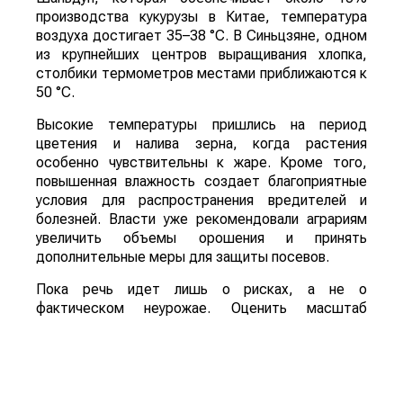
производства кукурузы в Китае, температура
воздуха достигает 35–38 °C. В Синьцзяне, одном
из крупнейших центров выращивания хлопка,
столбики термометров местами приближаются к
50 °C.
Высокие температуры пришлись на период
цветения и налива зерна, когда растения
особенно чувствительны к жаре. Кроме того,
повышенная влажность создает благоприятные
условия для распространения вредителей и
болезней. Власти уже рекомендовали аграриям
увеличить объемы орошения и принять
дополнительные меры для защиты посевов.
Пока речь идет лишь о рисках, а не о
фактическом неурожае. Оценить масштаб
возможных потерь удастся только после начала
уборочной кампании. Однако ситуация находится
под пристальным вниманием, поскольку осенний
урожай обеспечивает около трех четвертей
всего производства зерна в Китае.