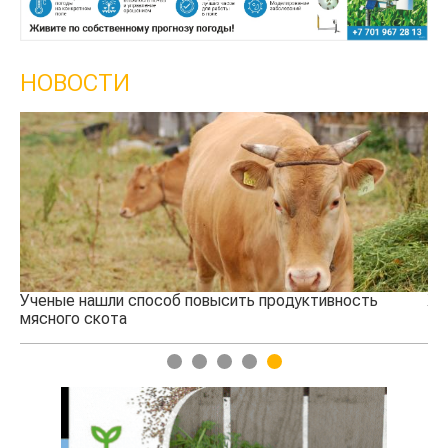
НОВОСТИ
Жара в Китае может поднять цены на зерно
1
2
3
4
5