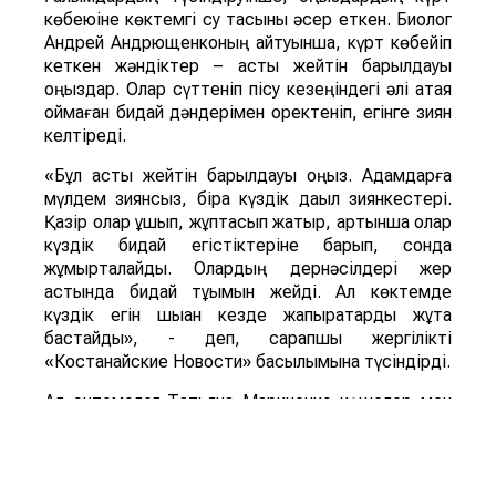
көбеюіне көктемгі су тасқыны әсер еткен. Биолог
Андрей Андрющенконың айтуынша, күрт көбейіп
кеткен жәндіктер – астық жейтін барылдауық
қоңыздар. Олар сүттеніп пісу кезеңіндегі әлі қатая
қоймаған бидай дәндерімен қоректеніп, егінге зиян
келтіреді.
«Бұл астық жейтін барылдауық қоңыз. Адамдарға
мүлдем зиянсыз, бірақ күздік дақыл зиянкестері.
Қазір олар ұшып, жұптасып жатыр, артынша олар
күздік бидай егістіктеріне барып, сонда
жұмыртқалайды. Олардың дернәсілдері жер
астында бидай тұқымын жейді. Ал көктемде
күздік егін шыққан кезде жапырақтарды жұта
бастайды», - деп, сарапшы жергілікті
«Костанайские Новости» басылымына түсіндірді.
Ал энтомолог Татьяна Мариненко көшелер мен
аулаларды ұн шыртылдақ қоңыздары басып алды
деп тұжырымдайды. Қоңыздың бүл түрі мен оның
дернәсілдері астық пен ұн өнімдерінде дамиды, үй
мен қоймадағы да астыққа қауіп төндіреді.