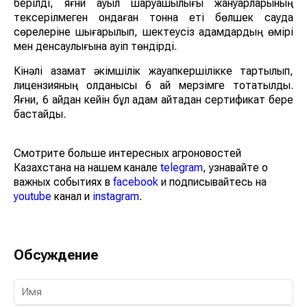
берілді, яғни ауыл шаруашылығы жануарларының
тексерілмеген ондаған тонна еті бөлшек сауда
сөрелеріне шығарылып, шектеусіз адамдардың өмірі
мен денсаулығына қауіп төндірді.
Кінәлі азамат әкімшілік жауапкершілікке тартылып,
лицензияның қолданысы 6 ай мерзімге тоқтатылды.
Яғни, 6 айдан кейін бұл адам қайтадан сертификат бере
бастайды.
Смотрите больше интересных агроновостей
Казахстана на нашем канале
telegram
, узнавайте о
важных событиях в
facebook
и подписывайтесь на
youtube
канал и
instagram
.
Обсуждение