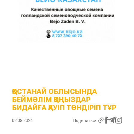
ҚОСТАНАЙ ОБЛЫСЫНДА
БЕЙМӘЛІМ ҚОҢЫЗДАР
БИДАЙҒА ҚАУІП ТӨНДІРІП ТҰР
02.08.2024
Поделиться