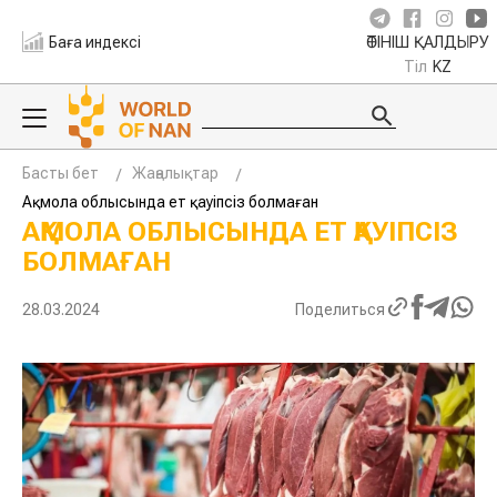
Баға индексі
ӨТІНІШ ҚАЛДЫРУ
Тіл
KZ
Басты бет
Жаңалықтар
Ақмола облысында ет қауіпсіз болмаған
АҚМОЛА ОБЛЫСЫНДА ЕТ ҚАУІПСІЗ
БОЛМАҒАН
28.03.2024
Поделиться