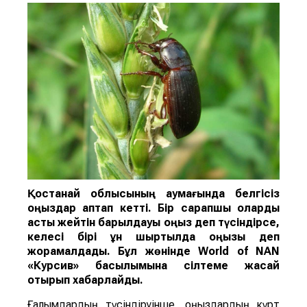
Қостанай облысының аумағында белгісіз
қоңыздар қаптап кетті. Бір сарапшы оларды
астық жейті
н
барылдауық қоңыз
деп түсіндірсе,
келесі бірі
ұн ш
ыртылдақ қоңызы деп
жорамалдады.
Бұл жөнінде
World of NAN
«Курсив» басылымына сілтеме жасай
отырып хабарлайды.
Ғалымдардың түсіндіруінше, қоңыздардың күрт