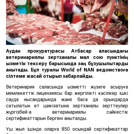
Аудан прокуратурасы Атбасар қаласындағы
ветеринариялық зертханалық мал сою пунктінің
қызметін тексеру барысында заң бұзушылықтарды
анықтады. Бұл туралы World of NAN ведомствоға
сілтеме жасай отырып хабарлайды.
Ветеринария саласында қызметті жүзеге асыруға
мемлекеттік лицензиясы бар жергілікті кәсіпкер ішкі
сауда нысандарында және басқа да орындарда
сатылатын ет шикізатына зертханалық зерттеулер
жүргізбей-ақ ветеринариялық сәйкестік
сертификаттарын бергені анықталды.
Үш жыл ішінде оларға 850 осындай сертификаттар