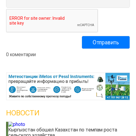
0 коментарии
НОВОСТИ
Кыргызстан обошел Казахстан по темпам роста
Ка
сельского хозяйства
эк