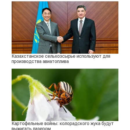
Казахстанское сельхозсырье используют для
производства авиатоплива
Картофельные войны: колорадского жука будут
выжигать лазером