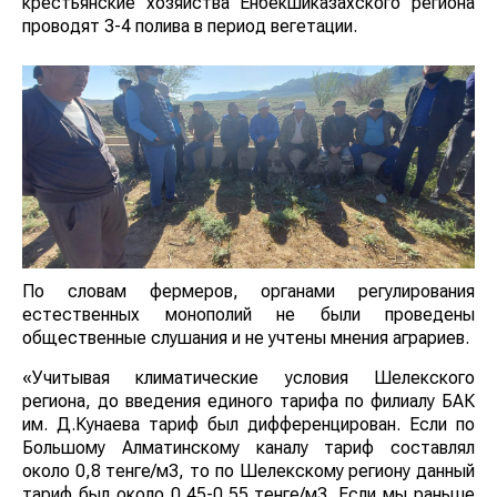
крестьянские хозяйства Енбекшиказахского региона
проводят 3-4 полива в период вегетации.
По словам фермеров, органами регулирования
естественных монополий не были проведены
общественные слушания и не учтены мнения аграриев.
«Учитывая климатические условия Шелекского
региона, до введения единого тарифа по филиалу БАК
им. Д.Кунаева тариф был дифференцирован. Если по
Большому Алматинскому каналу тариф составлял
около 0,8 тенге/м3, то по Шелекскому региону данный
тариф был около 0,45-0,55 тенге/м3. Если мы раньше