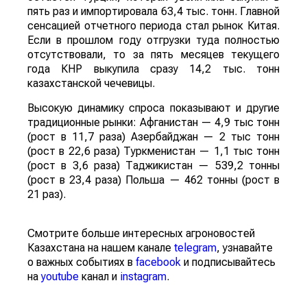
пять раз и импортировала 63,4 тыс. тонн. Главной
сенсацией отчетного периода стал рынок Китая.
Если в прошлом году отгрузки туда полностью
отсутствовали, то за пять месяцев текущего
года КНР выкупила сразу 14,2 тыс. тонн
казахстанской чечевицы.
Высокую динамику спроса показывают и другие
традиционные рынки: Афганистан — 4,9 тыс тонн
(рост в 11,7 раза) Азербайджан — 2 тыс тонн
(рост в 22,6 раза) Туркменистан — 1,1 тыс тонн
(рост в 3,6 раза) Таджикистан — 539,2 тонны
(рост в 23,4 раза) Польша — 462 тонны (рост в
21 раз).
Смотрите больше интересных агроновостей
Казахстана на нашем канале
telegram
, узнавайте
о важных событиях в
facebook
и подписывайтесь
на
youtube
канал и
instagram
.