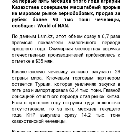
За первые пять месяцев этого года аграрии
Казахстана совершили масштабный прорыв
на мировом рынке зернобобовых, продав за
рубеж более 93 тыс тонн чечевицы,
сообщает
World
of
NAN
.
По данным Lsm.kz, этот объем сразу в 6,7 раза
превысил показатели аналогичного периода
прошлого года. Суммарная экспортная выручка
отечественных производителей приблизилась к
отметке в $35 млн.
Казахстанскую чечевицу активно закупают 23
страны мира. Ключевым торговым партнером
остается Турция, которая увеличила закупки в
пять раз и импортировала 63,4 тыс. тонн. Главной
сенсацией отчетного периода стал рынок Китая.
Если в прошлом году отгрузки туда полностью
отсутствовали, то за пять месяцев текущего
года КНР выкупила сразу 14,2 тыс. тонн
казахстанской чечевицы.
Высокую динамику спроса показывают и другие