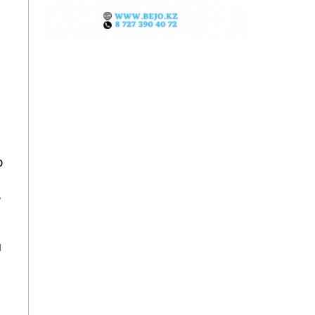
о
в
и