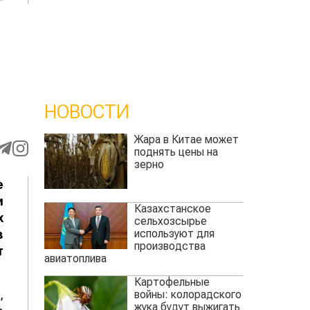
НОВОСТИ
Жара в Китае может
поднять цены на
зерно
е
и
Казахстанское
х
сельхозсырье
используют для
в
производства
т
авиатоплива
Картофельные
,
войны: колорадского
жука будут выжигать