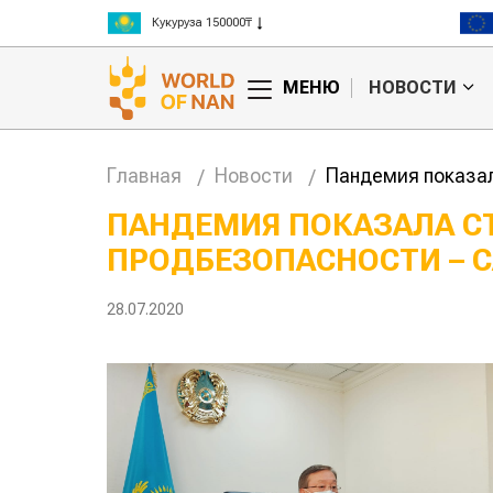
Рис 300000₸
Пшеница 3 класс 125000₸
МЕНЮ
НОВОСТИ
Главная
Новости
Пандемия показал
ПАНДЕМИЯ ПОКАЗАЛА С
ПРОДБЕЗОПАСНОСТИ – 
может
Казахстанское
на
сельхозсырье
используют для
28.07.2020
производства
авиатоплива