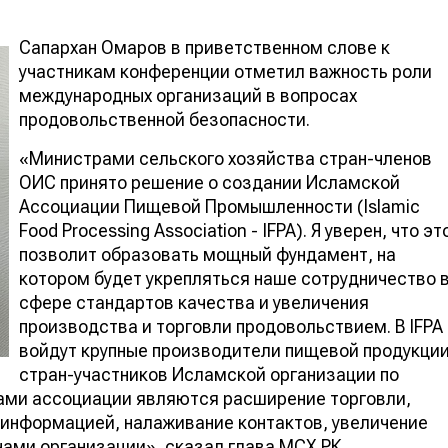
Сапархан Омаров в приветственном слове к
участникам конференции отметил важность роли
международных организаций в вопросах
продовольственной безопасности.
«Министрами сельского хозяйства стран-членов
ОИС принято решение о создании Исламской
Ассоциации Пищевой Промышленности (Islamic
Food Processing Association - IFPA). Я уверен, что эт
позволит образовать мощный фундамент, на
котором будет укрепляться наше сотрудничество 
сфере стандартов качества и увеличения
производства и торговли продовольствием. В IFPA
войдут крупные производители пищевой продукци
стран-участников Исламской организации по
ами ассоциации являются расширение торговли,
 информацией, налаживание контактов, увеличение
ами организации», сказал глава МСХ РК.