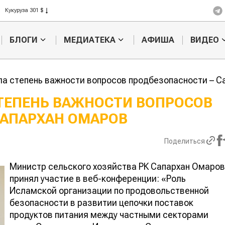
Рис 408 $
Пшеница 423 $
БЛОГИ
МЕДИАТЕКА
АФИША
ВИДЕО
а степень важности вопросов продбезопасности – С
ТЕПЕНЬ ВАЖНОСТИ ВОПРОСОВ
САПАРХАН ОМАРОВ
Картофельные
Кыргызстан обоше
войны: колорадского
Казахстан по темпам роста сельско
жука будут выжигать
хозяйства
Поделиться
лазером
Министр сельского хозяйства РК Сапархан Омаров
принял участие в веб-конференции: «Роль
Исламской организации по продовольственной
безопасности в развитии цепочки поставок
продуктов питания между частными секторами