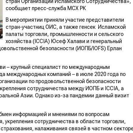
стран Организации Исламского Сотрудничества»,
сообщает пресс-служба МСХ РК
В мероприятии приняли участие представители
стран-участниц ОИС, а также генсек Исламской
палаты торговли, промышленности и сельского
хозяйства (ICCIA) Юсеф Халави и генеральный
довольственной безопасности (ИОПБ/IOFS) Ерлан
ави – крупный специалист по международным
да международных компаний – в июле 2020 года по
ганизации по продовольственной безопасности
укрепления сотрудничества между ИОПБ и ICCIA, а
ральной Азии. Однако из-за пандемии данный визит
обмен информацией и мнениями по вопросам
, укрепления сотрудничества в области торговли,
страхования, налаживания связей в частном сектор