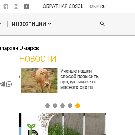
ОБРАТНАЯ СВЯЗЬ
Язык
RU
ИНВЕСТИЦИИ
апархан Омаров
НОВОСТИ
л
Ученые нашли
Ж
го
способ повысить
п
продуктивность
з
мясного скота
1
2
3
4
5