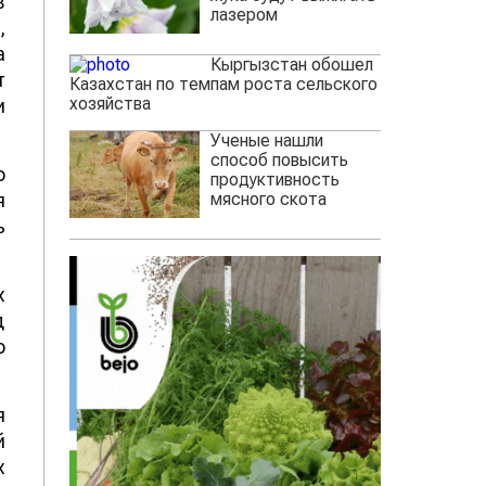
в
лазером
,
а
Кыргызстан обошел
т
Казахстан по темпам роста сельского
хозяйства
и
Ученые нашли
способ повысить
о
продуктивность
мясного скота
я
ь
х
д
о
я
й
х