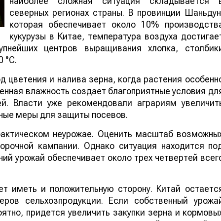
наиболее сложная ситуация складывается 
северных регионах страны. В провинции Шаньдун
которая обеспечивает около 10% производств
кукурузы в Китае, температура воздуха достигае
упнейших центров выращивания хлопка, столбик
 °C.
 цветения и налива зерна, когда растения особенн
шенная влажность создает благоприятные условия дл
ей. Власти уже рекомендовали аграриям увеличит
ные меры для защиты посевов.
 фактическом неурожае. Оценить масштаб возможны
борочной кампании. Однако ситуация находится по
ий урожай обеспечивает около трех четвертей всег
т иметь и положительную сторону. Китай остаетс
еров сельхозпродукции. Если собственный урожа
ятно, придется увеличить закупки зерна и кормовы