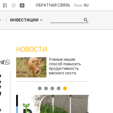
ОБРАТНАЯ СВЯЗЬ
Язык
RU
ИНВЕСТИЦИИ
НОВОСТИ
ли
Жара в Китае может
сить
поднять цены на
сть
зерно
та
и
авиатоплива
е
7
1
2
3
4
5
f
а