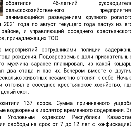
обратился 46-летний руководител
сельскохозяйственного предприятия
занимающийся разведением крупного рогатог
 2021 года по август текущего года пастух из ег
районе, и управляющий соседнего крестьянског
ров, принадлежащих ТОО.
х мероприятий сотрудниками полиции задержан
 года рождения. Подозреваемые дали признательны
что мужчина заранее планировал, из какой кошар
ал два стада и пас их. Вечером вместе с други
есколько животных незаметно отгонял к себе. Ночь
 отгонял в соседнее крестьянское хозяйство, гд
деный скот.
охитили 137 коров. Сумма причиненного ущерб
ые водворены в изолятор временного содержания. З
ия Уголовным кодексом Республики Казахста
ия свободы на срок от 7 до 12 лет с конфискацие