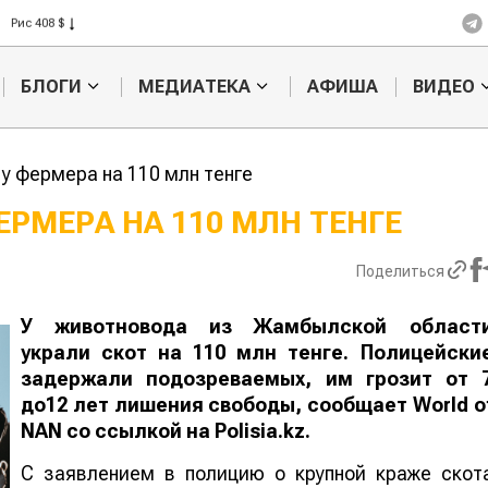
Рис 408 $
Пшеница 423 $
БЛОГИ
МЕДИАТЕКА
АФИША
ВИДЕО
 у фермера на 110 млн тенге
ЕРМЕРА НА 110 МЛН ТЕНГЕ
Ученые наш
Поделиться
способ повы
продуктивно
мясного ско
У животновода из Жамбылской област
украли скот на 110 млн тенге. Полицейски
задержали подозреваемых, им грозит от 
до12 лет лишения свободы, сообщает
World
o
NAN
со ссылкой на Polisia.kz.
С заявлением в полицию о крупной краже скот