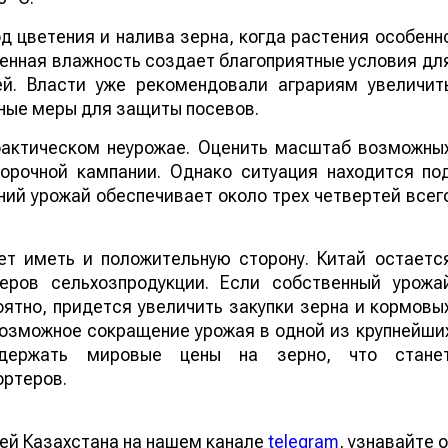
 цветения и налива зерна, когда растения особенн
шенная влажность создает благоприятные условия дл
ей. Власти уже рекомендовали аграриям увеличит
ные меры для защиты посевов.
 фактическом неурожае. Оценить масштаб возможны
борочной кампании. Однако ситуация находится по
ий урожай обеспечивает около трех четвертей всег
т иметь и положительную сторону. Китай остаетс
еров сельхозпродукции. Если собственный урожа
ятно, придется увеличить закупки зерна и кормовы
 возможное сокращение урожая в одной из крупнейши
ддержать мировые цены на зерно, что стане
ортеров.
ей Казахстана на нашем канале
telegram
, узнавайте о