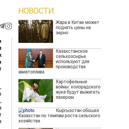
НОВОСТИ
Жара в Китае может
поднять цены на
зерно
е
и
Казахстанское
х
сельхозсырье
используют для
в
производства
т
авиатоплива
Картофельные
,
войны: колорадского
жука будут выжигать
в
лазером
,
а
Кыргызстан обошел
т
Казахстан по темпам роста сельского
хозяйства
и