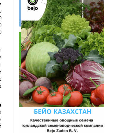
ь
,
о
о
о
ы
е
ы
м
ю
е
а
а
н
й