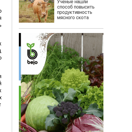
Ученые нашли
способ повысить
о
продуктивность
мясного скота
я
ь
х
д
о
я
й
х
х
т