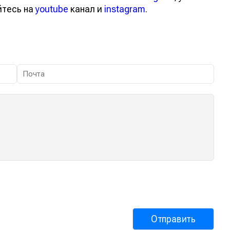
йтесь на
youtube
канал и
instagram
.