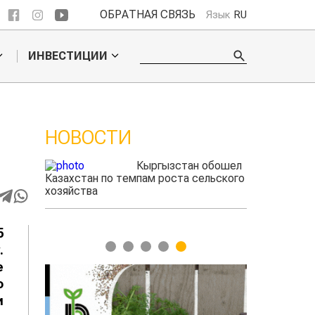
ОБРАТНАЯ СВЯЗЬ
Язык
RU
ИНВЕСТИЦИИ
НОВОСТИ
 обошел
Казахстанские
ельского
фермеры заработали $35 млн на
экспорте чечевицы
5
1
2
3
4
5
.
е
о
и