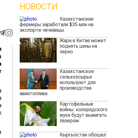
НОВОСТИ
Казахстанские
фермеры заработали $35 млн на
экспорте чечевицы
Жара в Китае может
поднять цены на
и
зерно
в
а
т
Казахстанское
сельхозсырье
используют для
производства
а
авиатоплива
а
Картофельные
а
войны: колорадского
к
жука будут выжигать
лазером
м
Кыргызстан обошел