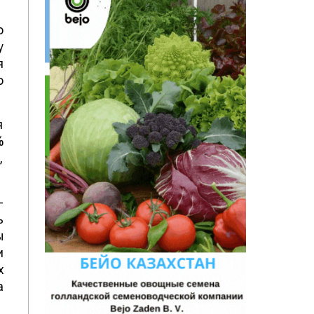
о
у
я
о
я
%
,
-
ь
ы
и
х
а