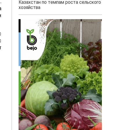
.
Казахстан по темпам роста сельского
хозяйства
а
н
с
с
т