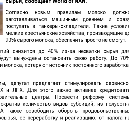
сырья, сообщает
World
of
NAN
.
Согласно новым правилам молоко должн
заготавливаться машинным доением и сраз
поступать в танкеры-охладители. Такие услови
мелкие крестьянские хозяйства, производящие д
90% сырого молока, обеспечить просто не смогут.
ятий снизится до 40% из-за нехватки сырья дл
будут вынуждены остановить свою работу. До 70
и молока, потеряют источник постоянного заработка
, депутат предлагает стимулировать сервисно
КХ и ЛПХ. Для этого важно активнее кредитоват
товительные центры. Провести реформу систем
сократив количество видов субсидий, из полусотн
 А также освободить обороты продовольственны
сырья, ее переработку и реализацию, от налога н