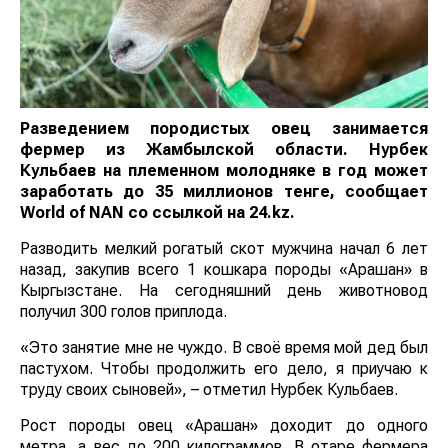
Разведением породистых овец занимается
фермер из Жамбылской области. Нурбек
Кульбаев на племенном молодняке в год может
заработать до 35 миллионов тенге, сообщает
World
of
NAN
со ссылкой на 24.kz.
Разводить мелкий рогатый скот мужчина начал 6 лет
назад, закупив всего 1 кошкара породы «Арашан» в
Кыргызстане. На сегодняшний день животновод
получил 300 голов приплода.
«Это занятие мне не чуждо. В своё время мой дед был
пастухом. Чтобы продолжить его дело, я приучаю к
труду своих сыновей», – отметил Нурбек Кульбаев.
Рост породы овец «Арашан» доходит до одного
метра, а вес до 200 килограммов. В отаре фермера